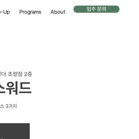
입주 문의
e-Up
Programs
About
더 초량점 2층
스워드
소 3가지