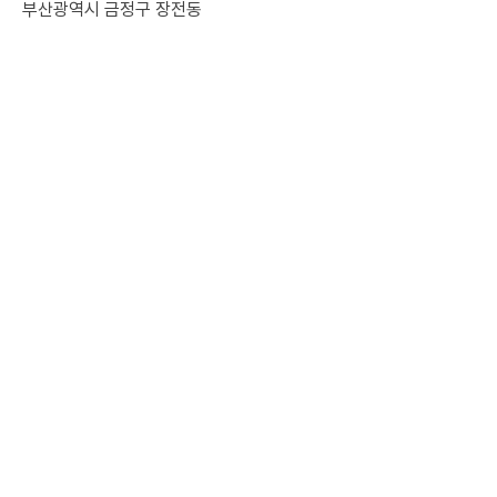
부산광역시 금정구 장전동
​금강로 271 미주빌딩 3층
뉴스와 업데이트를 위해 구독
하세요
여기에 이메일을 입력하세요
구독하기
MENU
SNS
Instagram
Home